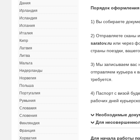
Дания
Порядок оформления
Ирландия
Исландия
1) Вы собираете докуме
Испания
Италия
2) Отправляете сканы 
Кипр
saratov.ru
или через фо
Латвия
страны поездки, вашего
Литва
Мальта
3) Мы записываем вас 
Нидерланды
отправляем курьера к 
Норвегия
требуется.
Польша
4) Паспорт с визой буд
Португалия
рабочих дней курьерск
Румыния
Словакия
Необходимые доку
Словения
Для несовершеннол
Финляндия
Франция
Для начала работы по
Хорватия